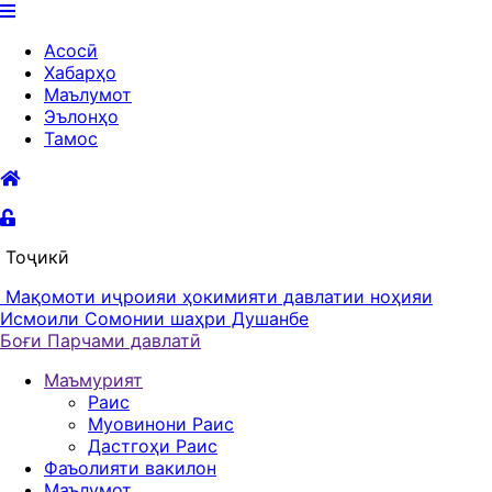
Асосӣ
Хабарҳо
Маълумот
Эълонҳо
Тамос
Тоҷикӣ
Мақомоти иҷроияи ҳокимияти давлатии ноҳияи
Исмоили Сомонии шаҳри Душанбе
Боғи Парчами давлатӣ
Маъмурият
Раис
Муовинони Раис
Дастгоҳи Раис
Фаъолияти вакилон
Маълумот