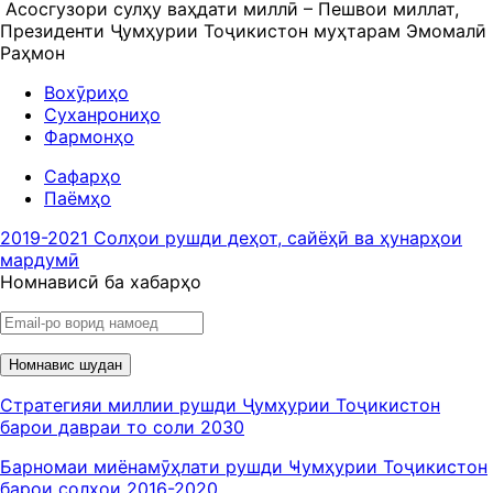
Асосгузори сулҳу ваҳдати миллӣ – Пешвои миллат,
Президенти Ҷумҳурии Тоҷикистон муҳтарам Эмомалӣ
Раҳмон
Вохӯриҳо
Суханрониҳо
Фармонҳо
Сафарҳо
Паёмҳо
2019-2021 Солҳои рушди деҳот, сайёҳӣ ва ҳунарҳои
мардумӣ
Номнависӣ ба хабарҳо
Номнавис шудан
Стратегияи миллии рушди Ҷумҳурии Тоҷикистон
барои давраи то соли 2030
Барномаи миёнамӯҳлати рушди Ҹумҳурии Тоҷикистон
барои солҳои 2016-2020