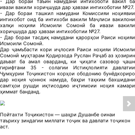
- Дар бораи таъин намудани интихоботи вакил ба
ивази вакили хориҷшуда дар ҳавзаи интихоботии №27.
- Дар бораи ташкил намудани Комиссияи ноҳиявии
интихобот оид ба интихоби вакили Маҷлиси вакилони
халқи ноҳияи Исмоили Сомонӣ ба ивази вакили
хориҷшуда дар ҳавзаи интихоботии №27.
- Дар бораи тасдиқ намудани қарорҳои Раиси ноҳияи
Исмоили Сомонӣ.
Дар ҷамъбасти кори иҷлосия Раиси ноҳияи Исмоили
Сомонӣ муҳтарам Қодирзода Руслан Раҷаб аз ҳозирин
даъват ба амал оварданд, ки ҷиҳати сазовор ҷашн
гирифтани 35 - солагии Истиқлолияти давлатии
Ҷумҳурии Тоҷикистон корҳои ободонию бунёдкориро
дар ноҳия ҷоннок намуда, баҳри таҳким бахшидани
самтҳои рушди иқтисодию иҷтимоии ноҳия камари
ҳиммат банданд.
Пойтахти Тоҷикистон — шаҳри Душанбе оинаи
таъриху зиндагии миллати тоҷик ва давлати тоҷикон
аст.