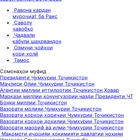
Равона кардан
муроҷиат ба Раис
Саволу
ҷавобҳо
Ҷадвали
қабули шаҳрвандон
Озмуни ҷойҳои
кори холӣ
Тамос
Сомонаҳои муфид
Президенти Ҷумҳурии Тоҷикистон
Маҷлиси Олии Ҷумҳурии Тоҷикистон
Агентии миллии иттилоотии Тоҷикистон Ховар
Маркази миллии қонунгузории назди Президенти ҶТ
Бонки миллии Тоҷикистон
Вазорати молияи Ҷумҳурии Тоҷикистон
Вазорати корҳои хориҷии Ҷумҳурии Тоҷикистон
Вазорати корҳои дохилии Ҷумҳурии Тоҷикистон
Вазорати маориф ва илми Ҷумҳурии Тоҷикистон
Мақомоти иҷроияи ҳокимияти давлатии ноҳияи