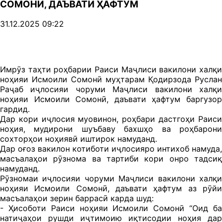
СОМОНӢ, ДАЪВАТИ ҲАФТУМ
31.12.2025 09:22
Имрӯз таҳти роҳбарии Раиси Маҷлиси вакилони халқи
ноҳияи Исмоили Сомонӣ муҳтарам Қодирзода Руслан
Раҷаб иҷлосияи чоруми Маҷлиси вакилони халқи
ноҳияи Исмоили Сомонӣ, даъвати ҳафтум баргузор
гардид.
Дар кори иҷлосия муовинон, роҳбари дастгоҳи Раиси
ноҳия, мудирони шуъбаву бахшҳо ва роҳбарони
сохторҳои ноҳиявӣ иштирок намуданд.
Дар оғоз вакилон котиботи иҷлосияро интихоб намуда,
масъалаҳои рӯзнома ва тартиби кори онро тадсиқ
намуданд.
Рӯзномаи иҷлосияи чоруми Маҷлиси вакилони халқи
ноҳияи Исмоили Сомонӣ, даъвати ҳафтум аз рӯйи
масъалаҳои зерин баррасӣ карда шуд:
- Ҳисоботи Раиси ноҳияи Исмоили Сомонӣ “Оид ба
натиҷаҳои рушди иҷтимоию иқтисодии ноҳия дар