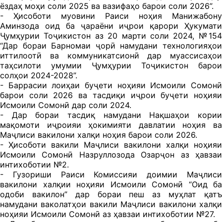
ёздаҳ моҳи соли 2025 ва вазифаҳо барои соли 2026”.
- Ҳисоботи муовини Раиси ноҳия Манижабону
Аминзода оид ба ҷараёни иҷрои қарори Ҳукумати
Ҷумҳурии Тоҷикистон аз 20 марти соли 2024, №154
“Дар бораи Барномаи ҷорӣ намудани технологияҳои
иттилоотӣ ва коммуникатсионӣ дар муассисаҳои
таҳсилоти умумии Ҷумҳурии Тоҷикистон барои
солҳои 2024-2028”.
- Баррасии лоиҳаи буҷети ноҳияи Исмоили Сомонӣ
барои соли 2026 ва тасдиқи иҷрои буҷети ноҳияи
Исмоили Сомонӣ дар соли 2024.
- Дар бораи тасдиқ намудани Нақшаҳои кории
мақомоти иҷроияи ҳокимияти давлатии ноҳия ва
Маҷлиси вакилони халқи ноҳия барои соли 2026.
- Ҳисоботи вакили Маҷлиси вакилони халқи ноҳияи
Исмоили Сомонӣ Назруллозода Озарҷон аз ҳавзаи
интихоботии №2.
- Гузориши Раиси Комиссияи доимии Маҷлиси
вакилони халқии ноҳияи Исмоили Сомонӣ “Оид ба
одоби вакилон” дар бораи пеш аз муҳлат қатъ
намудани ваколатҳои вакили Маҷлиси вакилони халқи
ноҳияи Исмоили Сомонӣ аз ҳавзаи интихоботии №27.