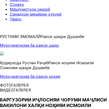
Соҳаҳо
Маълумотҳои оморӣ
Санадҳои меъёрии ҳуқуқӣ
Тамос
РУСТАМИ ЭМОМАЛӢ
Раиси шаҳри Душанбе
Муроҷиатнома ба раиси шаҳр
Қодирзода Руслан Раҷаб
Раиси ноҳияи Исмоили
Сомонии шаҳри Душанбе
Муроҷиатнома ба раиси ноҳия
ФОТОГАЛЕРЕЯ
ВИДЕОГАЛЕРЕЯ
БАРГУЗОРИИ ИҶЛОСИЯИ ЧОРУМИ МАҶЛИСИ
ВАКИЛОНИ ХАЛҚИ НОҲИЯИ ИСМОИЛИ