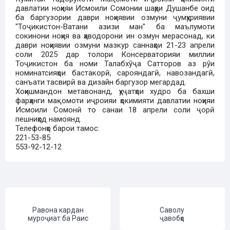
давлатии ноҳияи Исмоили Сомонии шаҳри Душанбе оид
ба баргузории даври ноҳиявии озмуни ҷумҳуриявии
"Тоҷикистон-Ватани азизи ман" ба маълумоти
сокинони ноҳия ва ҳаводорони ин озмун мерасонад, ки
даври ноҳиявии озмуни мазкур саннаҳои 21-23 апрели
соли 2025 дар толори Консерваторияи миллии
Тоҷикистон ба номи Талабхӯҷа Сатторов аз рӯи
номинатсияҳои бастакорӣ, сарояндагӣ, навозандагӣ,
санъати тасвирӣ ва дизайн баргузор мегардад.
Хоҳишмандон метавонанд, ҳуҷатҳои худро ба бахши
фарҳанги мақомоти иҷроияи ҳокимияти давлатии ноҳияи
Исмоили Сомонӣ то санаи 18 апрели соли ҷорӣ
пешниҳод намоянд.
Телефонҳо барои тамос:
221-53-85
553-92-12-12
Равона кардан
Саволу
муроҷиат ба Раис
ҷавобҳо