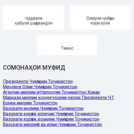
Ҷадвали
Озмуни ҷойҳои
қабули шаҳрвандон
кори холӣ
Тамос
СОМОНАҲОИ МУФИД
Президенти Ҷумҳурии Тоҷикистон
Маҷлиси Олии Ҷумҳурии Тоҷикистон
Агентии миллии иттилоотии Тоҷикистон Ховар
Маркази миллии қонунгузории назди Президенти ҶТ
Бонки миллии Тоҷикистон
Вазорати молияи Ҷумҳурии Тоҷикистон
Вазорати корҳои хориҷии Ҷумҳурии Тоҷикистон
Вазорати корҳои дохилии Ҷумҳурии Тоҷикистон
Вазорати маориф ва илми Ҷумҳурии Тоҷикистон