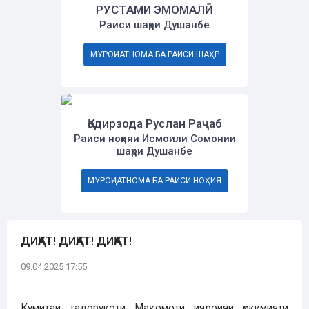
РУСТАМИ ЭМОМАЛӢ
Раиси шаҳри Душанбе
МУРОҶИАТНОМА БА РАИСИ ШАҲР
Қодирзода Руслан Раҷаб
Раиси ноҳияи Исмоили Сомонии
шаҳри Душанбе
МУРОҶИАТНОМА БА РАИСИ НОҲИЯ
ДИҚАТ! ДИҚАТ! ДИҚАТ!
09.04.2025 17:55
Кумитаи тадорукоти Мақомоти иҷроияи ҳокимияти