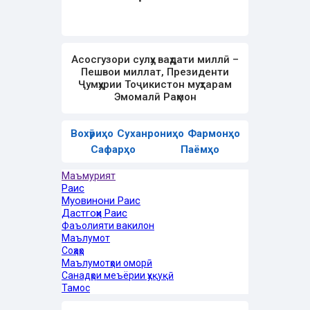
Асосгузори сулҳу ваҳдати миллӣ –
Пешвои миллат, Президенти
Ҷумҳурии Тоҷикистон муҳтарам
Эмомалӣ Раҳмон
Вохӯриҳо
Суханрониҳо
Фармонҳо
Сафарҳо
Паёмҳо
Маъмурият
Раис
Муовинони Раис
Дастгоҳи Раис
Фаъолияти вакилон
Маълумот
Соҳаҳо
Маълумотҳои оморӣ
Санадҳои меъёрии ҳуқуқӣ
Тамос