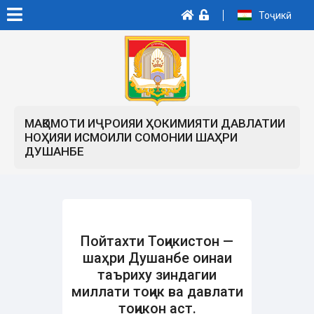
Тоҷикӣ
МАҚОМОТИ ИҶРОИЯИ ҲОКИМИЯТИ ДАВЛАТИИ
НОҲИЯИ ИСМОИЛИ СОМОНИИ ШАҲРИ
ДУШАНБЕ
Пойтахти Тоҷикистон —
шаҳри Душанбе оинаи
таъриху зиндагии
миллати тоҷик ва давлати
тоҷикон аст.