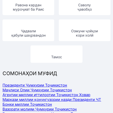
Равона кардан
Саволу
муроҷиат ба Раис
ҷавобҳо
Ҷадвали
Озмуни ҷойҳои
қабули шаҳрвандон
кори холӣ
Тамос
СОМОНАҲОИ МУФИД
Президенти Ҷумҳурии Тоҷикистон
Маҷлиси Олии Ҷумҳурии Тоҷикистон
Агентии миллии иттилоотии Тоҷикистон Ховар
Маркази миллии қонунгузории назди Президенти ҶТ
Бонки миллии Тоҷикистон
Вазорати молияи Ҷумҳурии Тоҷикистон