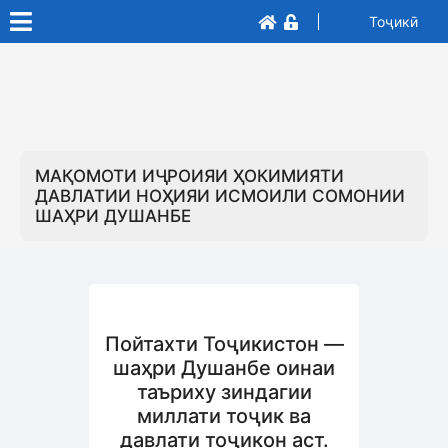
Тоҷикӣ
МАҚОМОТИ ИҶРОИЯИ ҲОКИМИЯТИ
ДАВЛАТИИ НОҲИЯИ ИСМОИЛИ СОМОНИИ
ШАҲРИ ДУШАНБЕ
Пойтахти Тоҷикистон —
шаҳри Душанбе оинаи
таъриху зиндагии
миллати тоҷик ва
давлати тоҷикон аст.