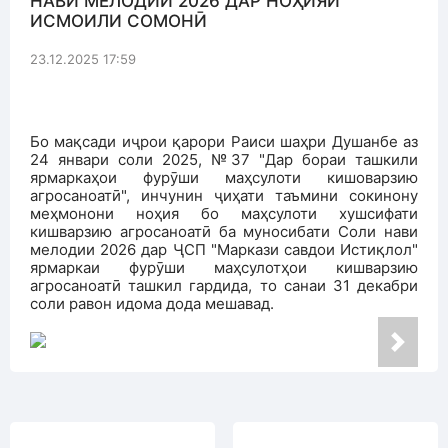
НАВИ МЕЛОДИИ 2026 ДАР НОҲИЯИ
ИСМОИЛИ СОМОНӢ
23.12.2025 17:59
Бо мақсади иҷрои қарори Раиси шаҳри Душанбе аз
24 январи соли 2025, №37 "Дар бораи ташкили
ярмаркаҳои фурӯши маҳсулоти кишоварзию
агросаноатӣ", инчунин ҷиҳати таъмини сокинону
меҳмонони ноҳия бо маҳсулоти хушсифати
кишварзию агросаноатӣ ба муносибати Соли нави
мелодии 2026 дар ҶСП "Маркази савдои Истиқлол"
ярмаркаи фурӯши маҳсулотҳои кишварзию
агросаноатӣ ташкил гардида, то санаи 31 декабри
соли равон идома дода мешавад.