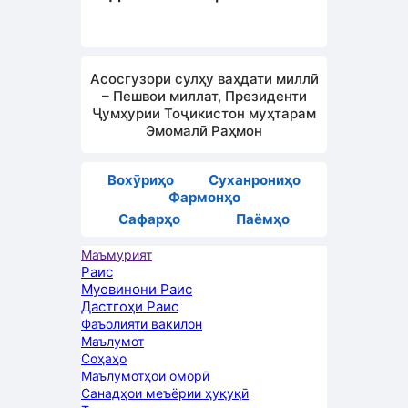
Асосгузори сулҳу ваҳдати миллӣ
– Пешвои миллат, Президенти
Ҷумҳурии Тоҷикистон муҳтарам
Эмомалӣ Раҳмон
Вохӯриҳо
Суханрониҳо
Фармонҳо
Сафарҳо
Паёмҳо
Маъмурият
Раис
Муовинони Раис
Дастгоҳи Раис
Фаъолияти вакилон
Маълумот
Соҳаҳо
Маълумотҳои оморӣ
Санадҳои меъёрии ҳуқуқӣ