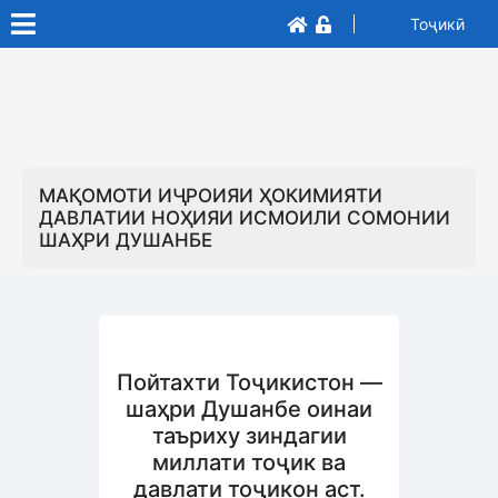
Тоҷикӣ
МАҚОМОТИ ИҶРОИЯИ ҲОКИМИЯТИ
ДАВЛАТИИ НОҲИЯИ ИСМОИЛИ СОМОНИИ
ШАҲРИ ДУШАНБЕ
Пойтахти Тоҷикистон —
шаҳри Душанбе оинаи
таъриху зиндагии
миллати тоҷик ва
давлати тоҷикон аст.