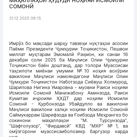
МАҲАЛЛАҲОИ ҲУДУДИ НОҲИЯИ ИСМОИЛИ
СОМОНӢ
31.12.2025 09:15
Имрӯз бо мақсади шарҳу тавзеҳи нуқтаҳои асосии
Паёми Президенти Ҷумҳурии Тоҷикистон, Пешвои
миллат муҳтарам Эмомалӣ Раҳмон, ки санаи 16
декабри соли 2025 ба Маҷлиси Олии Ҷумҳурии
Тоҷикистон баён доштанд, дар толори Муассисаи
таҳсилоти миёнаи умумии №10 ноҳия вохӯрии
вакилони Маҷлиси намояндагони Маҷлиси Олии
Ҷумҳури Тоҷикистон Наботзода Сиёвуш Холмурод,
Шарипова Нигина Умаровна - муовни Раиси ноҳияи
Исмоили Сомонӣ Манижабону Аминзода, Раиси
Кумитаи иҷроияи ҲХДТ дар ноҳияи Исмоили
Сомонӣ - Қурбонзода Убайдулло ва вакилони
Маҷлиси вакилони халқи ноҳияи Исмоили Сомонӣ
Саймукаррам Шарифзода ва Ғоибзода Меҳрангез бо
сокинони маҳаллаҳои “М. Турсунзода”,
“Шафтолузор”, “Фирдавсӣ” КВД “МХР” №1, ва
омӯзгорони муассисаиболозикр баргузор карда
шуд.