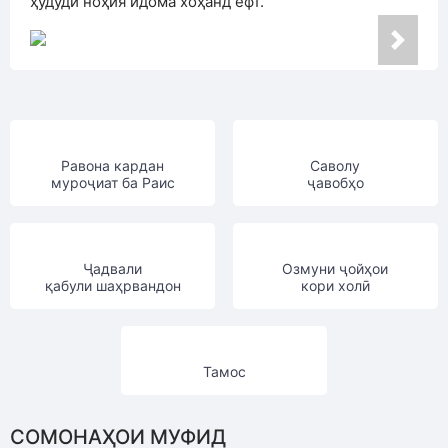
ҳудуди ноҳия идома хоҳанд ёфт.
Равона кардан
Саволу
муроҷиат ба Раис
ҷавобҳо
Ҷадвали
Озмуни ҷойҳои
қабули шаҳрвандон
кори холӣ
Тамос
СОМОНАҲОИ МУФИД