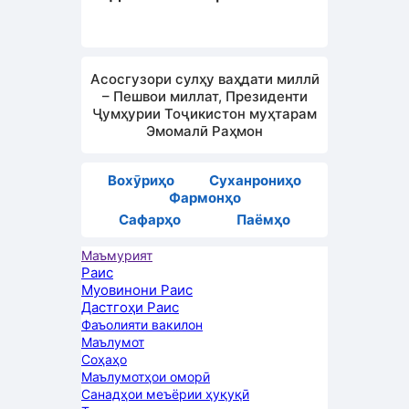
Асосгузори сулҳу ваҳдати миллӣ
– Пешвои миллат, Президенти
Ҷумҳурии Тоҷикистон муҳтарам
Эмомалӣ Раҳмон
Вохӯриҳо
Суханрониҳо
Фармонҳо
Сафарҳо
Паёмҳо
Маъмурият
Раис
Муовинони Раис
Дастгоҳи Раис
Фаъолияти вакилон
Маълумот
Соҳаҳо
Маълумотҳои оморӣ
Санадҳои меъёрии ҳуқуқӣ