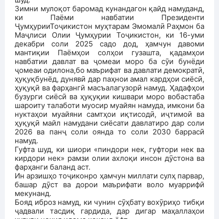
Зимни мулоқот баромад кунандагон қайд намуданд,
ки Паёми навбатии Президенти
ҶумҳурииТоҷикистон муҳтарам Эмомалӣ Раҳмон ба
Маҷлиси Олии Ҷумҳурии Тоҷикистон, ки 16-уми
декабри соли 2025 садо дод, ҳамчун давоми
мантиқии Паёмҳои солҳои гузашта, қадамҳои
навбатии давлат ва ҷомеаи моро ба сӯи бунёди
ҷомеаи одилона,бо маърифат ва давлати демократӣ,
ҳуқуқбунёд, дунявӣ дар паҳнои амал кардҳои сиёсӣ,
ҳуқуқӣ ва фарҳангӣ масъалагузорӣ намуд. Ҳадафҳои
бузурги сиёсӣ ва ҳуқуқии кишвари моро вобастаба
шароиту талаботи муосир муайян намуда, имкони ба
нуктаҳои муайяни самтҳои иқтисодӣ, иҷтимоӣ ва
ҳуқуқӣ майл намудани сиёсати давлатиро дар соли
2026 ва панҷ соли оянда то соли 2030 баррасӣ
намуд.
Гуфта шуд, ки шиори «пиндори нек, гуфтори нек ва
кирдори нек» рамзи олии ахлоқи инсон дӯстона ва
фарҳанги баланд аст.
Ин арзишҳо тоҷиконро ҳамчун миллати сулҳ парвар,
башар дӯст ва дорои маърифати воло муаррифӣ
мекунанд.
Бояд иброз намуд, ки чунин сӯҳбату вохӯриҳо тибқи
ҷадвали тасдиқ гардида, дар дигар маҳаллаҳои