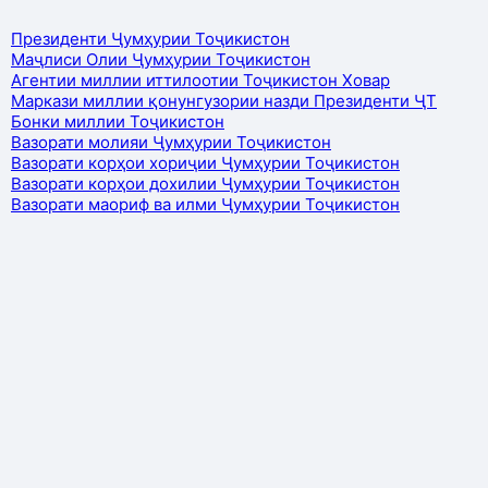
Президенти Ҷумҳурии Тоҷикистон
Маҷлиси Олии Ҷумҳурии Тоҷикистон
Агентии миллии иттилоотии Тоҷикистон Ховар
Маркази миллии қонунгузории назди Президенти ҶТ
Бонки миллии Тоҷикистон
Вазорати молияи Ҷумҳурии Тоҷикистон
Вазорати корҳои хориҷии Ҷумҳурии Тоҷикистон
Вазорати корҳои дохилии Ҷумҳурии Тоҷикистон
Вазорати маориф ва илми Ҷумҳурии Тоҷикистон
Дар мавриди истифода намудани маводҳои нашршуда,
гузоштани сарчашма ба сомона ҳатмӣ мебошад