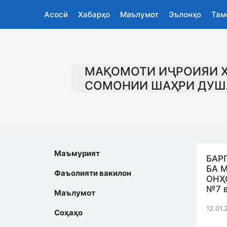
Асосӣ
Хабарҳо
Маълумот
Эълонҳо
Там
МАҚОМОТИ ИҶРОИЯИ 
СОМОНИИ ШАҲРИ ДУШ
Маъмурият
БАР
БА 
Фаъолияти вакилон
ОНҲ
№7 
Маълумот
12.01.
Соҳаҳо