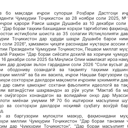
з бо мақсади иҷрои супорши Роҳбари Дастгоҳи иҷ
иденти Ҷумҳурии Тоҷикистон аз 28 ноябри соли 2025, №1
 иҷрои қарори Раиси шаҳри Душанбе аз 10 декабри соли 
 "Дар бораи таҳким бахшидани корҳои тарғиботию фаҳмонд
ростои истиқболи шоиста аз 35 солагии Истиқлолияти дав
урии Тоҷикистон дар ҳудуди шаҳри Душанбе барои ним
 соли 2026", ҳамзамон ҷиҳати расонидаи нуқтаҳои асосии
атии Президенти Ҷумҳурии Тоҷикистон, Пешвои миллат муҳ
алӣ Раҳмон "Дар бораи сиёсати дохилӣ ва хориҷии ҷумҳурӣ
 16 декабри соли 2025 ба Маҷлиси Олии мамлакат ироа нам
нин дар доираи эълон гардидани соли 2026 "Соли вусъат д
ои ободониву созандагӣ ва тақвияту таҳкими худшин
оҳии миллӣ" ва ба ин васила, иҷрои Нақшаи баргузории с
риҳои сохторҳои дахлдори мақомоти иҷроияи ҳокимияти дав
я дар самти ҳамоҳанг сохтани фаъолияти идеологӣ ва тақ
ияи ватандӯстии шаҳрвандон аз рӯи усули "Мактаб ба ма
и омӯзгорон хонандагон ва волидайни онҳо дар Муасси
илоти миёнаи умумии №70 бо иштироки масъулини шу
ҳо ва сохторҳои дахлдори ноҳиявӣ суҳбату вохӯрӣ бар
д.
ф аз баргузории мулоқоти мазкур, фаҳмонидани муҳ
нҳои миллии Ҷумҳурии Тоҷикистон "Дар бораи танзими 
сим дар Ҷумҳурии Тоҷикистон", "Дар бораи масъулият 