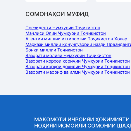
СОМОНАҲОИ МУФИД
Президенти Ҷумҳурии Тоҷикистон
Маҷлиси Олии Ҷумҳурии Тоҷикистон
Агентии миллии иттилоотии Тоҷикистон Ховар
Маркази миллии қонунгузории назди Президент
Бонки миллии Тоҷикистон
Вазорати молияи Ҷумҳурии Тоҷикистон
Вазорати корҳои хориҷии Ҷумҳурии Тоҷикистон
Вазорати корҳои дохилии Ҷумҳурии Тоҷикистон
Вазорати маориф ва илми Ҷумҳурии Тоҷикистон
МАҚОМОТИ ИҶРОИЯИ ҲОКИМИЯТИ
НОҲИЯИ ИСМОИЛИ СОМОНИИ ШАҲ