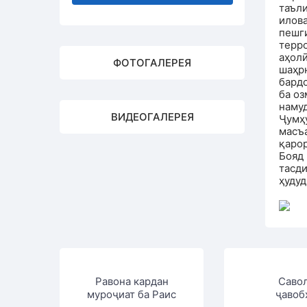
таъл
илов
пешг
терр
аҳол
ФОТОГАЛЕРЕЯ
шаҳр
бард
ба оз
наму
ВИДЕОГАЛЕРЕЯ
Ҷумҳ
масъа
қарор
Бояд
тасд
ҳудуд
Равона кардан
Саво
муроҷиат ба Раис
ҷавоб