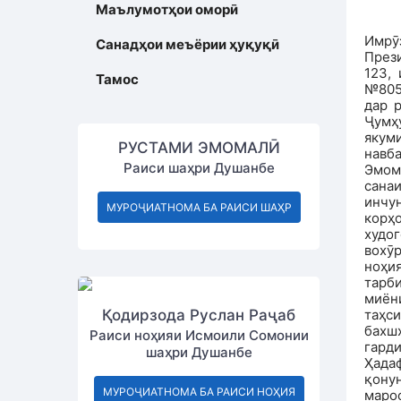
Маълумотҳои оморӣ
Имрӯ
Санадҳои меъёрии ҳуқуқӣ
През
123,
Тамос
№805
дар 
Ҷумҳ
якуми
РУСТАМИ ЭМОМАЛӢ
навб
Раиси шаҳри Душанбе
Эмом
санаи
инчу
МУРОҶИАТНОМА БА РАИСИ ШАҲР
корҳ
худог
вохӯ
ноҳи
тарб
миён
Қодирзода Руслан Раҷаб
таҳс
бахш
Раиси ноҳияи Исмоили Сомонии
гарди
шаҳри Душанбе
Ҳада
қону
МУРОҶИАТНОМА БА РАИСИ НОҲИЯ
маро