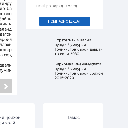
ғйиру
ир ба
истию
байни
НОМНАВИС ШУДАН
нияти
аланд
дагон
тарбия
Стратегияи миллии
ллаҳи
рушди Ҷумҳурии
дигар
Тоҷикистон барои давраи
то соли 2030
тавзеҳ
Барномаи миёнамӯҳлати
двали
рушди Ҹумҳурии
мумии
Тоҷикистон барои солҳои
2016-2020
ни ҷойҳои
Тамос
ри холӣ