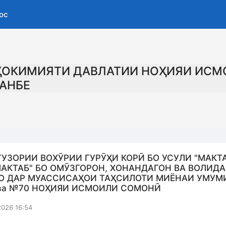
ос
ҲОКИМИЯТИ ДАВЛАТИИ НОҲИЯИ ИСМ
АНБЕ
ГУЗОРИИ ВОХӮРИИ ГУРӮҲИ КОРӢ БО УСУЛИ "МАКТ
МАКТАБ" БО ОМӮЗГОРОН, ХОНАНДАГОН ВА ВОЛИД
О ДАР МУАССИСАҲОИ ТАҲСИЛОТИ МИЁНАИ УМУМ
ва №70 НОҲИЯИ ИСМОИЛИ СОМОНӢ
2026 16:54