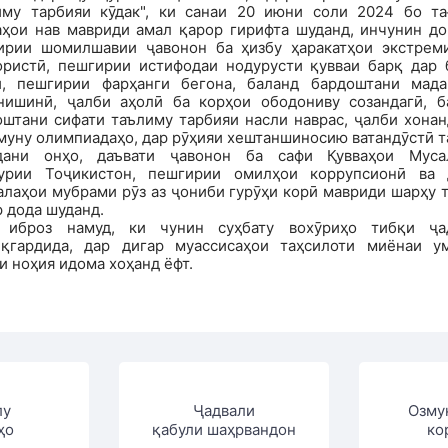
иму тарбияи кӯдак", ки санаи 20 июни соли 2024 бо та
аҳои нав мавриди амал қарор гирифта шуданд, инчунин до
ирии шомилшавии ҷавонон ба ҳизбу ҳаракатҳои экстрем
ористӣ, пешгирии истифодаи нодурусти қувваи барқ дар 
ӣ, пешгирии фарҳанги бегона, баланд бардоштани мада
нишинӣ, ҷалби аҳолӣ ба корҳои ободониву созандагӣ, б
оштани сифати таълиму тарбияи насли наврас, ҷалби хонан
муну олимпиадаҳо, дар рӯҳияи хештаншиносию ватандӯстӣ 
дани онҳо, даъвати ҷавонон ба сафи Қувваҳои Муса
урии Тоҷикистон, пешгирии омилҳои коррупсионӣ ва 
лаҳои мубрами рӯз аз ҷониби гурӯҳи корӣ мавриди шарҳу 
 дода шуданд.
 иброз намуд, ки чунин суҳбату вохӯриҳо тибқи ҷа
иқгардида, дар дигар муассисаҳои таҳсилоти миёнаи у
и ноҳия идома хоҳанд ёфт.
лу
Ҷадвали
Озму
ҳо
қабули шаҳрвандон
ко