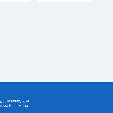
удани маводҳои
ашма ба сомона