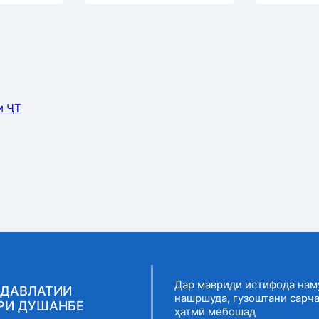
и ҶТ
Дар мавриди истифода нам
 ДАВЛАТИИ
нашршуда, гузоштани сарч
РИ ДУШАНБЕ
ҳатмӣ мебошад