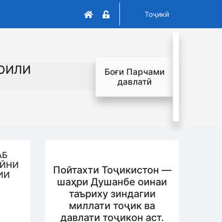
Тоҷикӣ
ОИЛИ
Боғи Парчами
давлатӣ
АБ
АЙНИ
Пойтахти Тоҷикистон —
ИИ
шаҳри Душанбе оинаи
таъриху зиндагии
миллати тоҷик ва
давлати тоҷикон аст.