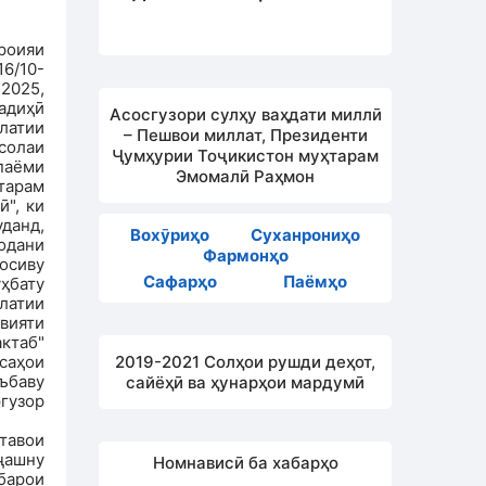
роияи
6/10-
2025,
адиҳӣ
Асосгузори сулҳу ваҳдати миллӣ
латии
– Пешвои миллат, Президенти
солаи
Ҷумҳурии Тоҷикистон муҳтарам
 паёми
Эмомалӣ Раҳмон
тарам
", ки
уданд,
Вохӯриҳо
Суханрониҳо
одани
Фармонҳо
осиву
Сафарҳо
Паёмҳо
уҳбату
латии
вияти
ктаб"
саҳои
2019-2021 Солҳои рушди деҳот,
ъбаву
сайёҳӣ ва ҳунарҳои мардумӣ
гузор
тавои
ҷашну
Номнависӣ ба хабарҳо
барои