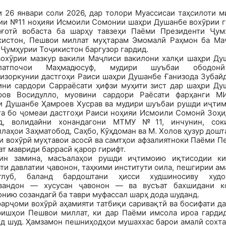
и 26 январи соли 2026, дар толори Муассисаи таҳсилоти м
ии №11 ноҳияи Исмоили Сомонии шаҳри Душанбе вохӯрии г
иғотӣ вобаста ба шарҳу тавзеҳи Паёми Президенти Ҷум
кистон, Пешвои миллат муҳтарам Эмомалӣ Раҳмон ба Ма
Ҷумҳурии Тоҷикистон баргузор гардид.
вохӯрии мазкур вакили Маҷлиси вакилони халқи шаҳри Ду
илатпочои Маҳмадюсуф, мудири шуъбаи ободон
дизоркунии дастгоҳи Раиси шаҳри Душанбе Ғанизода Зубайд
ини сардори Сарраёсати ҳифзи муҳити зист дар шаҳри Ду
ров Восидулло, муовини сардори Раёсати фарҳанги М
и Душанбе Ҳамроев Хусрав ва мудири шуъбаи рушди иҷтим
та бо ҷомеаи дастгоҳи Раиси ноҳияи Исмоили Сомонӣ Зоҳи
д, волидайни хонандагони МТМУ №11, инчунин, сок
лаҳои Заҳматобод, Саҳбо, Кӯҳдоман ва М. Холов ҳузур дошт
и вохӯрӣ муҳтавои асосӣ ва самтҳои афзалиятноки Паёми П
т мавриди баррасӣ қарор гирифт.
ин замина, масъалаҳои рушди иҷтимоию иқтисодии ки
ти давлатии ҷавонон, таҳкими институти оила, пешгирии а
тлуб, баланд бардоштани ҳисси худшиносиву худо
вандон — хусусан ҷавонон — ва вусъат бахшидани к
нию созандагӣ ба таври муфассал шарҳ дода шуданд.
арҷоми вохӯрӣ аҳамияти татбиқи саривақтӣ ва босифати д
ришҳои Пешвои миллат, ки дар Паёми имсола ироа гардид
ид шуд. Ҳамзамон пешниҳодҳои мушаххас барои амалӣ сохта