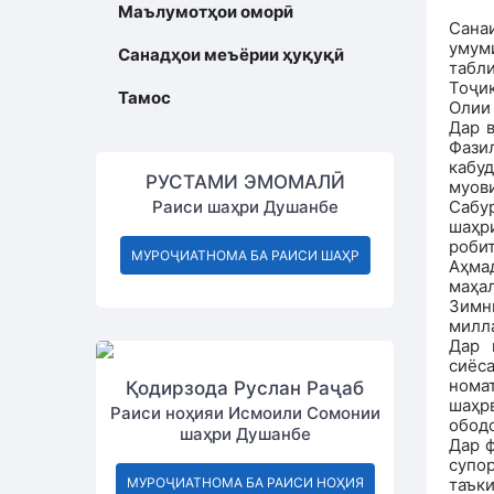
Маълумотҳои оморӣ
Сана
умум
Санадҳои меъёрии ҳуқуқӣ
табл
Тоҷи
Тамос
Олии 
Дар 
Фаз
кабу
РУСТАМИ ЭМОМАЛӢ
муов
Раиси шаҳри Душанбе
Сабу
шаҳр
роби
МУРОҶИАТНОМА БА РАИСИ ШАҲР
Аҳма
маҳал
Зимн
милла
Дар 
сиёса
нома
Қодирзода Руслан Раҷаб
шаҳр
Раиси ноҳияи Исмоили Сомонии
ободо
шаҳри Душанбе
Дар ф
супо
МУРОҶИАТНОМА БА РАИСИ НОҲИЯ
таък