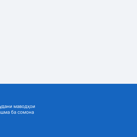
удани маводҳои
ашма ба сомона