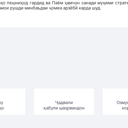
фҳо пешниҳод гардид ва Паём ҳамчун санади муҳими страте
амои рушди минбаъдаи ҷомеа арзёбӣ карда шуд.
лу
Ҷадвали
Озму
ҳо
қабули шаҳрвандон
ко