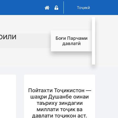
Тоҷикӣ
ОИЛИ
Боғи Парчами
давлатӣ
Пойтахти Тоҷикистон —
шаҳри Душанбе оинаи
таъриху зиндагии
миллати тоҷик ва
давлати тоҷикон аст.