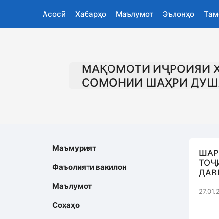
Асосӣ
Хабарҳо
Маълумот
Эълонҳо
Там
МАҚОМОТИ ИҶРОИЯИ 
СОМОНИИ ШАҲРИ ДУШ
Маъмурият
ШАР
ТОҶ
Фаъолияти вакилон
ДАВ
Маълумот
27.01.
Соҳаҳо