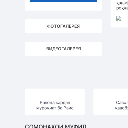
ҳада
роҳн
ФОТОГАЛЕРЕЯ
ВИДЕОГАЛЕРЕЯ
Равона кардан
Саво
муроҷиат ба Раис
ҷавоб
СОМОНАҲОИ МУФИД