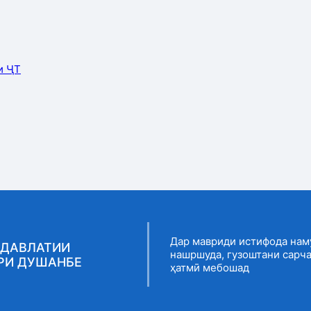
и ҶТ
Дар мавриди истифода нам
 ДАВЛАТИИ
нашршуда, гузоштани сарч
РИ ДУШАНБЕ
ҳатмӣ мебошад