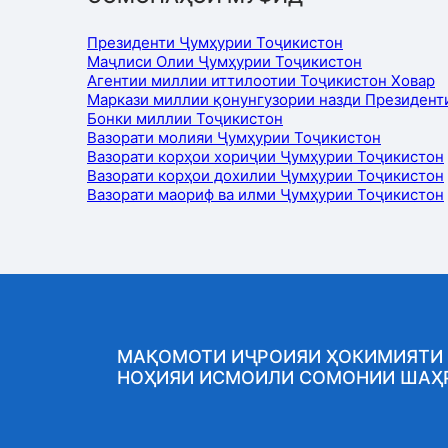
Президенти Ҷумҳурии Тоҷикистон
Маҷлиси Олии Ҷумҳурии Тоҷикистон
Агентии миллии иттилоотии Тоҷикистон Ховар
Маркази миллии қонунгузории назди Президент
Бонки миллии Тоҷикистон
Вазорати молияи Ҷумҳурии Тоҷикистон
Вазорати корҳои хориҷии Ҷумҳурии Тоҷикистон
Вазорати корҳои дохилии Ҷумҳурии Тоҷикистон
Вазорати маориф ва илми Ҷумҳурии Тоҷикистон
МАҚОМОТИ ИҶРОИЯИ ҲОКИМИЯТИ
НОҲИЯИ ИСМОИЛИ СОМОНИИ ШАҲ