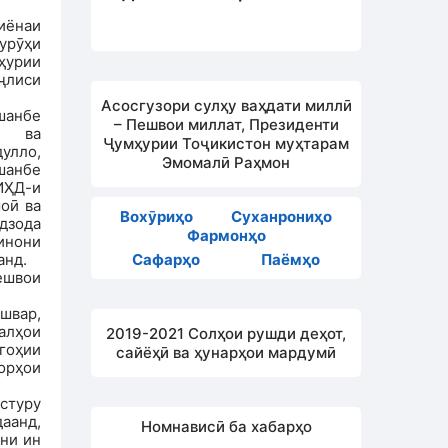
иёнаи
урӯҳи
ҳурии
ҷлиси
Асосгузори сулҳу ваҳдати миллӣ
шанбе
– Пешвои миллат, Президенти
ӣ ва
Ҷумҳурии Тоҷикистон муҳтарам
улло,
Эмомалӣ Раҳмон
шанбе
ИҲД-и
оӣ ва
Вохӯриҳо
Суханрониҳо
дзода
Фармонҳо
инони
анд.
Сафарҳо
Паёмҳо
ешвои
швар,
малҳои
2019-2021 Солҳои рушди деҳот,
гоҳии
сайёҳӣ ва ҳунарҳои мардумӣ
орҳои
астуру
аанд,
Номнависӣ ба хабарҳо
ни ин