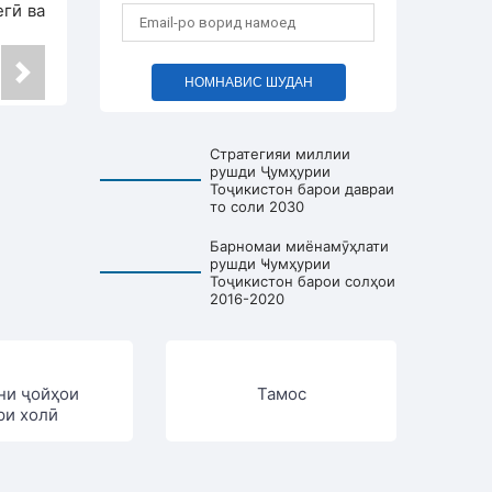
гӣ ва
НОМНАВИС ШУДАН
Стратегияи миллии
рушди Ҷумҳурии
Тоҷикистон барои давраи
то соли 2030
Барномаи миёнамӯҳлати
рушди Ҹумҳурии
Тоҷикистон барои солҳои
2016-2020
ни ҷойҳои
Тамос
ри холӣ