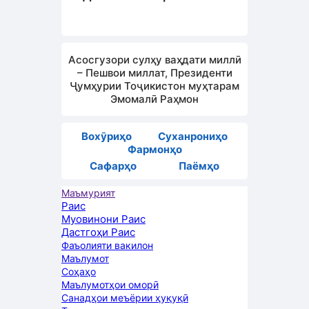
Асосгузори сулҳу ваҳдати миллӣ
– Пешвои миллат, Президенти
Ҷумҳурии Тоҷикистон муҳтарам
Эмомалӣ Раҳмон
Вохӯриҳо
Суханрониҳо
Фармонҳо
Сафарҳо
Паёмҳо
Маъмурият
Раис
Муовинони Раис
Дастгоҳи Раис
Фаъолияти вакилон
Маълумот
Соҳаҳо
Маълумотҳои оморӣ
Санадҳои меъёрии ҳуқуқӣ