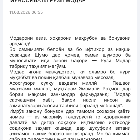
МУНОСИБАТИ РӮЗИ МОДАР
11.03.2026 06:55
Модарони азиз, хоҳарони меҳрубон ва бонувони
арҷманд!
Бо самимияти бепоён ва бо ифтихор аз нақши
созандаи Шумо дар ҷомеа, ҳамаи шуморо ба
муносибати иди зебои баҳорӣ — Рӯзи Модар
табрику таҳният мегӯям.
Модар ягона мавҷудотест, ки оламро бо нури
муҳаббат ва покии қалбаш мунаввар месозад.
Асосгузори сулҳу ваҳдати миллӣ — Пешвои
муаззами миллат, муҳтарам Эмомалӣ Раҳмон дар
бораи мақоми зан-модар фармудаанд: “Модар
сарчашмаи ҳаёт, бақои насли инсон ва
заминагузори асосии тарбияи фарзанд мебошад”.
Имрӯз занону бонувон дар тамоми соҳаҳои ҳаёти
ҷомеа — аз маорифу тандурустӣ то идоракунии
давлатӣ ва дигар соҳаҳои иҷтимоию иқтисодӣ
содиқона заҳмат кашида, дар шукуфоии ватани
азизамон саҳми босазо мегузоранд. Мо ба ҳиммат,
сабр ва фидокории шумо арҷ мегузорем.