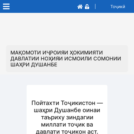
Тоҷикӣ
МАҚОМОТИ ИҶРОИЯИ ҲОКИМИЯТИ
ДАВЛАТИИ НОҲИЯИ ИСМОИЛИ СОМОНИИ
ШАҲРИ ДУШАНБЕ
Пойтахти Тоҷикистон —
шаҳри Душанбе оинаи
таъриху зиндагии
миллати тоҷик ва
давлати тоҷикон аст.