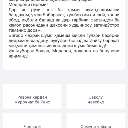
Модарони гиромӣ!
Дар ин рӯзи нек ба ҳамаи шумо,саломатии
бардавом, умри бобаракат, хушбахтии оилавӣ, хонаи
обод, иқболи баланд ва дар тарбияи фарзандон ба
камол расонидани шахсони худшиносу ватандӯстро
таманно дорам.
Бигзор чеҳраи шумо ҳамеша мисли гулҳои баҳории
диёрамон хандону шукуфон бошад ва файзу баракат
меҳмони ҳамешагии хонадони шумо бимонад!
Ид муборак бошад, Модарон, хоҳарон ва бонувони
арҷманд!
Равона кардан
Саволу
муроҷиат ба Раис
ҷавобҳо
Ҷадвали
Озмуни ҷойҳои