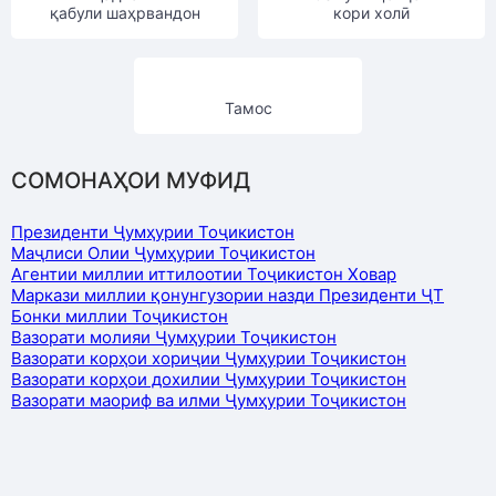
қабули шаҳрвандон
кори холӣ
Тамос
СОМОНАҲОИ МУФИД
Президенти Ҷумҳурии Тоҷикистон
Маҷлиси Олии Ҷумҳурии Тоҷикистон
Агентии миллии иттилоотии Тоҷикистон Ховар
Маркази миллии қонунгузории назди Президенти ҶТ
Бонки миллии Тоҷикистон
Вазорати молияи Ҷумҳурии Тоҷикистон
Вазорати корҳои хориҷии Ҷумҳурии Тоҷикистон
Вазорати корҳои дохилии Ҷумҳурии Тоҷикистон
Вазорати маориф ва илми Ҷумҳурии Тоҷикистон