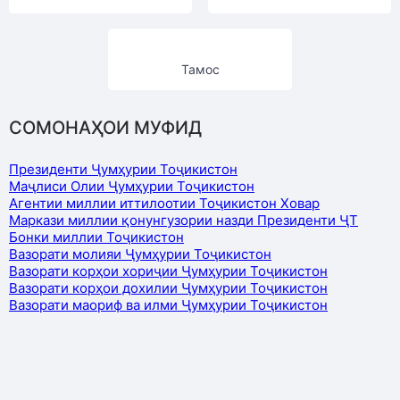
Тамос
СОМОНАҲОИ МУФИД
Президенти Ҷумҳурии Тоҷикистон
Маҷлиси Олии Ҷумҳурии Тоҷикистон
Агентии миллии иттилоотии Тоҷикистон Ховар
Маркази миллии қонунгузории назди Президенти ҶТ
Бонки миллии Тоҷикистон
Вазорати молияи Ҷумҳурии Тоҷикистон
Вазорати корҳои хориҷии Ҷумҳурии Тоҷикистон
Вазорати корҳои дохилии Ҷумҳурии Тоҷикистон
Вазорати маориф ва илми Ҷумҳурии Тоҷикистон