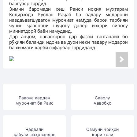
баргузор гардид.
Зимни баромади хеш Раиси ноҳия муҳтарам
Қодирзода Руслан Раҷаб ба падару модарони
навдаъватшудагон муроҷиат намуда, барои тарбияи
чунин ҷавонони шуҷову далер изҳори сипосу
миннатдорӣ баён намуданд.
Дар анҷом, наваскарон дар фазои тантанавӣ бо
рӯҳияи баланди идона ва дуои неки падару модарон
ба хизмати ҳарбӣ сафарбар гардиданд.
Равона кардан
Саволу
муроҷиат ба Раис
ҷавобҳо
Ҷадвали
Озмуни ҷойҳои
қабули шаҳрвандон
кори холӣ