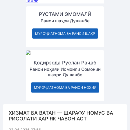
Тамос
РУСТАМИ ЭМОМАЛӢ
Раиси шаҳри Душанбе
МУРОҶИАТНОМА БА РАИСИ ШАҲР
Қодирзода Руслан Раҷаб
Раиси ноҳияи Исмоили Сомонии
шаҳри Душанбе
МУРОҶИАТНОМА БА РАИСИ НОҲИЯ
ХИЗМАТ БА ВАТАН — ШАРАФУ НОМУС ВА
РИСОЛАТИ ҲАР ЯК ҶАВОН АСТ
02.04.2026 07:56