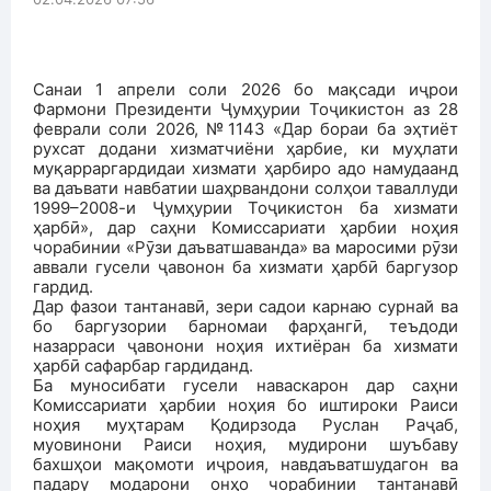
Санаи 1 апрели соли 2026 бо мақсади иҷрои
Фармони Президенти Ҷумҳурии Тоҷикистон аз 28
феврали соли 2026, №1143 «Дар бораи ба эҳтиёт
рухсат додани хизматчиёни ҳарбие, ки муҳлати
муқарраргардидаи хизмати ҳарбиро адо намудаанд
ва даъвати навбатии шаҳрвандони солҳои таваллуди
1999–2008-и Ҷумҳурии Тоҷикистон ба хизмати
ҳарбӣ», дар саҳни Комиссариати ҳарбии ноҳия
чорабинии «Рӯзи даъватшаванда» ва маросими рӯзи
аввали гусели ҷавонон ба хизмати ҳарбӣ баргузор
гардид.
Дар фазои тантанавӣ, зери садои карнаю сурнай ва
бо баргузории барномаи фарҳангӣ, теъдоди
назарраси ҷавонони ноҳия ихтиёран ба хизмати
ҳарбӣ сафарбар гардиданд.
Ба муносибати гусели наваскарон дар саҳни
Комиссариати ҳарбии ноҳия бо иштироки Раиси
ноҳия муҳтарам Қодирзода Руслан Раҷаб,
муовинони Раиси ноҳия, мудирони шуъбаву
бахшҳои мақомоти иҷроия, навдаъватшудагон ва
падару модарони онҳо чорабинии тантанавӣ