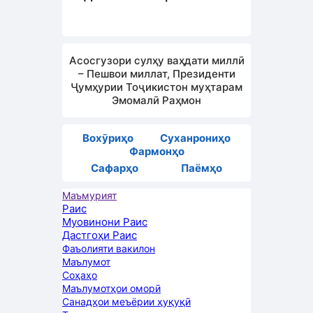
Асосгузори сулҳу ваҳдати миллӣ
– Пешвои миллат, Президенти
Ҷумҳурии Тоҷикистон муҳтарам
Эмомалӣ Раҳмон
Вохӯриҳо
Суханрониҳо
Фармонҳо
Сафарҳо
Паёмҳо
Маъмурият
Раис
Муовинони Раис
Дастгоҳи Раис
Фаъолияти вакилон
Маълумот
Соҳаҳо
Маълумотҳои оморӣ
Санадҳои меъёрии ҳуқуқӣ