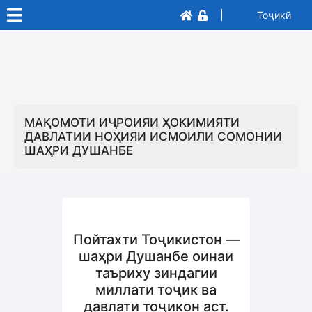
Тоҷикӣ
МАҚОМОТИ ИҶРОИЯИ ҲОКИМИЯТИ
ДАВЛАТИИ НОҲИЯИ ИСМОИЛИ СОМОНИИ
ШАҲРИ ДУШАНБЕ
Пойтахти Тоҷикистон —
шаҳри Душанбе оинаи
таъриху зиндагии
миллати тоҷик ва
давлати тоҷикон аст.