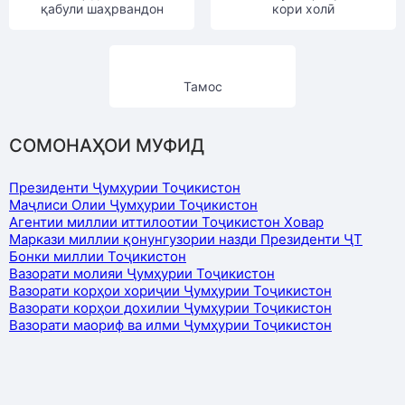
қабули шаҳрвандон
кори холӣ
Тамос
СОМОНАҲОИ МУФИД
Президенти Ҷумҳурии Тоҷикистон
Маҷлиси Олии Ҷумҳурии Тоҷикистон
Агентии миллии иттилоотии Тоҷикистон Ховар
Маркази миллии қонунгузории назди Президенти ҶТ
Бонки миллии Тоҷикистон
Вазорати молияи Ҷумҳурии Тоҷикистон
Вазорати корҳои хориҷии Ҷумҳурии Тоҷикистон
Вазорати корҳои дохилии Ҷумҳурии Тоҷикистон
Вазорати маориф ва илми Ҷумҳурии Тоҷикистон