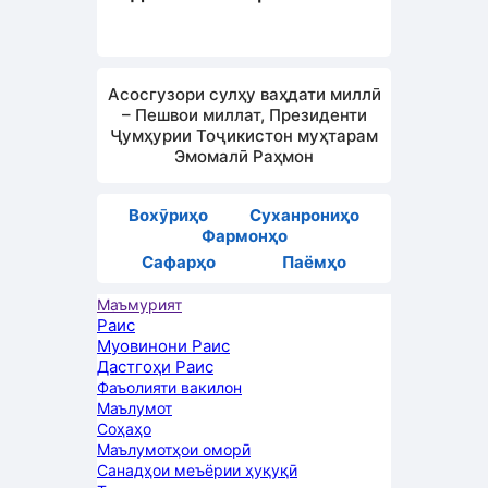
Асосгузори сулҳу ваҳдати миллӣ
– Пешвои миллат, Президенти
Ҷумҳурии Тоҷикистон муҳтарам
Эмомалӣ Раҳмон
Вохӯриҳо
Суханрониҳо
Фармонҳо
Сафарҳо
Паёмҳо
Маъмурият
Раис
Муовинони Раис
Дастгоҳи Раис
Фаъолияти вакилон
Маълумот
Соҳаҳо
Маълумотҳои оморӣ
Санадҳои меъёрии ҳуқуқӣ