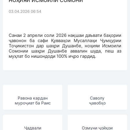
НОҲИЯИ ИСМОИЛИ СОМОНӢ
03.04.2026 06:54
Санаи 2 апрели соли 2026 нақшаи даъвати баҳории
ҷавонон ба сафи Қувваҳои Мусаллаҳи Ҷумҳурии
Тоҷикистон дар шаҳри Душанбе, ноҳияи Исмоили
Сомонии шаҳри Душанбе аввалин шуда, пеш аз
муҳлат бо нишондоди 100% иҷро гардид.
Равона кардан
Саволу
муроҷиат ба Раис
ҷавобҳо
Ҷадвали
Озмуни ҷойҳои