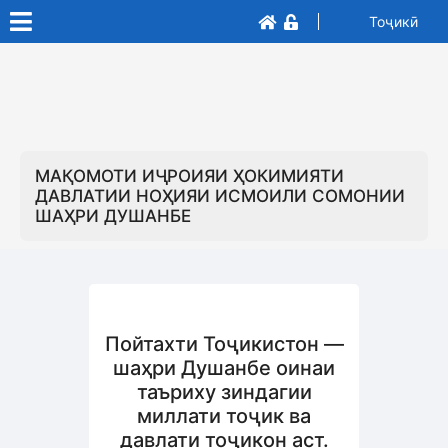
Тоҷикӣ
МАҚОМОТИ ИҶРОИЯИ ҲОКИМИЯТИ
ДАВЛАТИИ НОҲИЯИ ИСМОИЛИ СОМОНИИ
ШАҲРИ ДУШАНБЕ
Пойтахти Тоҷикистон —
шаҳри Душанбе оинаи
таъриху зиндагии
миллати тоҷик ва
давлати тоҷикон аст.