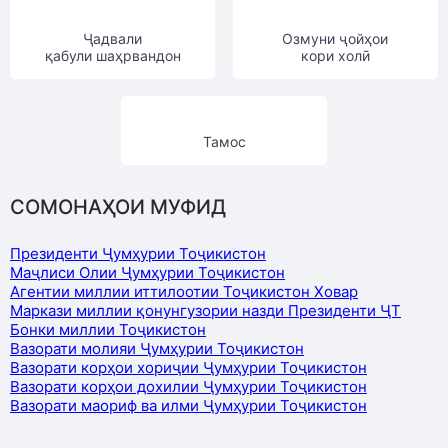
Ҷадвали
Озмуни ҷойҳои
қабули шаҳрвандон
кори холӣ
Тамос
СОМОНАҲОИ МУФИД
Президенти Ҷумҳурии Тоҷикистон
Маҷлиси Олии Ҷумҳурии Тоҷикистон
Агентии миллии иттилоотии Тоҷикистон Ховар
Маркази миллии қонунгузории назди Президенти ҶТ
Бонки миллии Тоҷикистон
Вазорати молияи Ҷумҳурии Тоҷикистон
Вазорати корҳои хориҷии Ҷумҳурии Тоҷикистон
Вазорати корҳои дохилии Ҷумҳурии Тоҷикистон
Вазорати маориф ва илми Ҷумҳурии Тоҷикистон