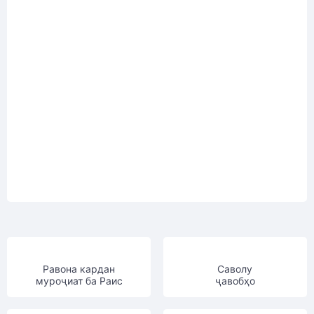
Равона кардан
Саволу
муроҷиат ба Раис
ҷавобҳо