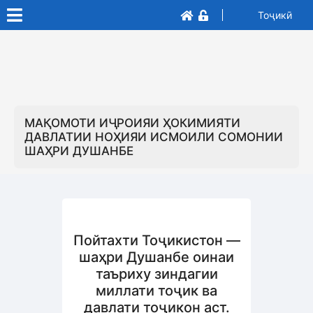
Тоҷикӣ
МАҚОМОТИ ИҶРОИЯИ ҲОКИМИЯТИ
ДАВЛАТИИ НОҲИЯИ ИСМОИЛИ СОМОНИИ
ШАҲРИ ДУШАНБЕ
Пойтахти Тоҷикистон —
шаҳри Душанбе оинаи
таъриху зиндагии
миллати тоҷик ва
давлати тоҷикон аст.