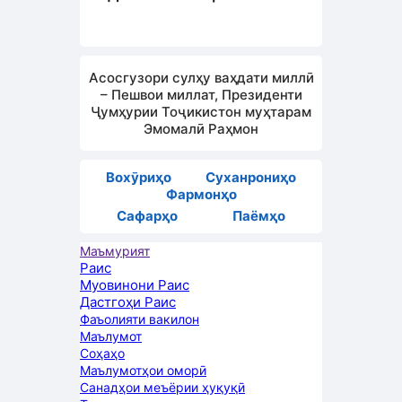
Асосгузори сулҳу ваҳдати миллӣ
– Пешвои миллат, Президенти
Ҷумҳурии Тоҷикистон муҳтарам
Эмомалӣ Раҳмон
Вохӯриҳо
Суханрониҳо
Фармонҳо
Сафарҳо
Паёмҳо
Маъмурият
Раис
Муовинони Раис
Дастгоҳи Раис
Фаъолияти вакилон
Маълумот
Соҳаҳо
Маълумотҳои оморӣ
Санадҳои меъёрии ҳуқуқӣ